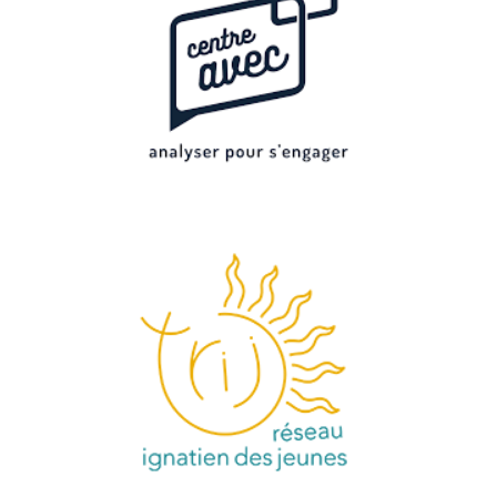
En équipe CVX, nous avons l’habitude de
partager des faits de notre vie pour y relire la
présence de Dieu. Tout ce qui concerne la
société fait partie de ces partages. Association
d’éducation permanente, le Centre Avec propose
des analyses, réflexions sur ces questions. Elles
peuvent aider à creuser le ressenti, à mieux le
comprendre.
VISITER ⟶
Réseau ignatien des Jeunes
Le Réseau Ignatien des Jeunes met en lien les
activités ignatiennes destinées aux jeunes en
Belgique francophone !
VISITER ⟶