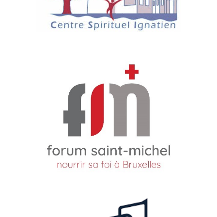
propose régulièrement de la vivre.
VISITER ⟶
Forum Saint-Michel
Le partenariat s’articule également autour du ressourcement
et de la formation spirituelle. Le Forum Saint-Michel rassemble
jésuites et laïcs pour, ensemble, répondre à l’intuition d’offrir un
espace de rencontre au cœur de la ville de Bruxelles. Fondé en
2019 par des Jésuites, il est ancré dans la spiritualité
ignatienne et la dynamique universelle de la Compagnie
universelle.
VISITER ⟶
Centre Avec