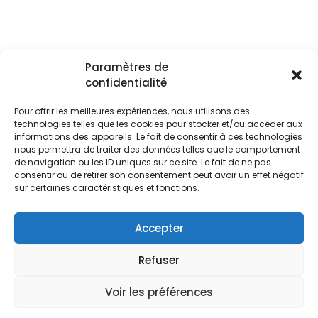
Paramètres de
Famille ignatienne
confidentialité
La CVX retrouve régulièrement les autres
membres de la famille ignatienne. Il s’agit
Pour offrir les meilleures expériences, nous utilisons des
ensemble de cheminer pour mieux goûter ce qui
technologies telles que les cookies pour stocker et/ou accéder aux
nous unit.
informations des appareils. Le fait de consentir à ces technologies
VISITER ⟶
nous permettra de traiter des données telles que le comportement
de navigation ou les ID uniques sur ce site. Le fait de ne pas
consentir ou de retirer son consentement peut avoir un effet négatif
sur certaines caractéristiques et fonctions.
Accepter
Refuser
Voir les préférences