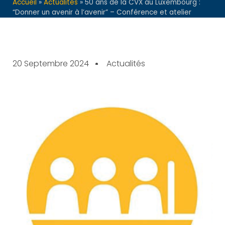
Accueil
»
Actualités
»
50 ans de la CVX au Luxembourg :
“Donner un avenir à l’avenir” – Conférence et atelier
20 Septembre 2024
Actualités