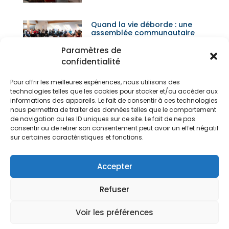
Quand la vie déborde : une
assemblée communautaire
qui donne du souffle –
Louvain-la-Neuve, 14 mars
Paramètres de
2026
confidentialité
Pour offrir les meilleures expériences, nous utilisons des
technologies telles que les cookies pour stocker et/ou accéder aux
informations des appareils. Le fait de consentir à ces technologies
nous permettra de traiter des données telles que le comportement
de navigation ou les ID uniques sur ce site. Le fait de ne pas
consentir ou de retirer son consentement peut avoir un effet négatif
sur certaines caractéristiques et fonctions.
Actualité Précédente
Actualité Suivante
CVX En Europe : Relecture Du Mandat De Jean-Benoît Au Sein De L’Euroteam
En Communion Avec La CVX Au Liban
Accepter
Refuser
Voir les préférences