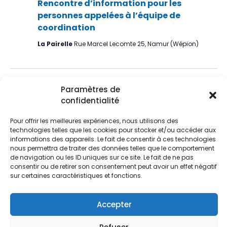
Év
de
Rencontre d’information pour les
personnes appelées à l’équipe de
vues
coordination
Évèn
La Pairelle
Rue Marcel Lecomte 25, Namur (Wépion)
Jour précédent
Jour suivant
Paramètres de
confidentialité
S’abonner au calendrier
Pour offrir les meilleures expériences, nous utilisons des
technologies telles que les cookies pour stocker et/ou accéder aux
informations des appareils. Le fait de consentir à ces technologies
nous permettra de traiter des données telles que le comportement
de navigation ou les ID uniques sur ce site. Le fait de ne pas
consentir ou de retirer son consentement peut avoir un effet négatif
sur certaines caractéristiques et fonctions.
Accepter