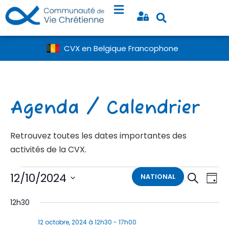
CVX en Belgique Francophone
Agenda / Calendrier
Retrouvez toutes les dates importantes des
activités de la CVX.
Rech
Na
12/10/2024
NATIONAL
Recherch
Jour
Sélectionnez
d
et
une
12h30
date.
vu
navig
12 octobre, 2024 à 12h30
-
17h00